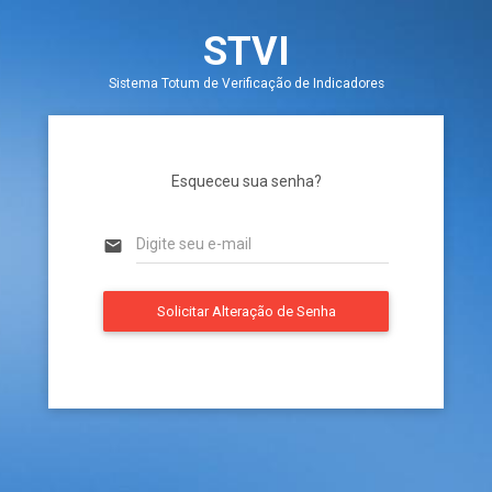
STVI
Sistema Totum de Verificação de Indicadores
Esqueceu sua senha?
email
Solicitar Alteração de Senha